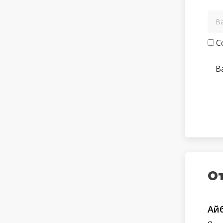
С
В
О
Ай