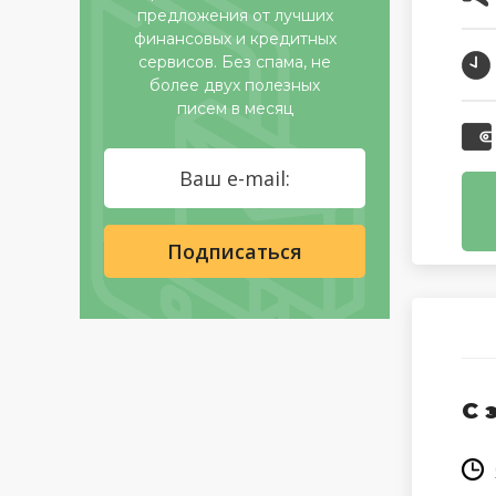
предложения от лучших
финансовых и кредитных
сервисов. Без спама, не
более двух полезных
писем в месяц
С 