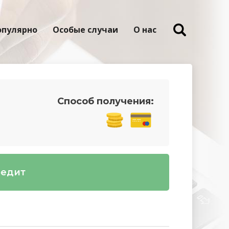
опулярно
Особые случаи
О нас
Способ получения:
редит