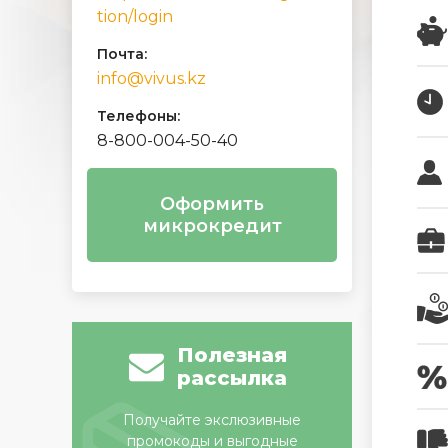
tion/login
Почта:
info@vivus.kz
Телефоны:
8-800-004-50-40
Оформить
микрокредит
Полезная
рассылка
Получайте экслюзивные
промокоды и выгодные