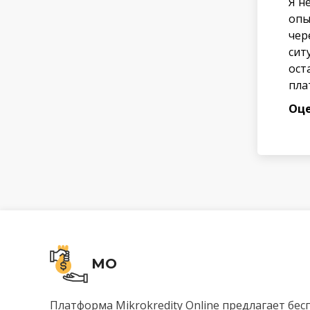
Я н
опы
чер
сит
ост
пла
Оце
MO
Платформа Mikrokredity Online предлагает бе