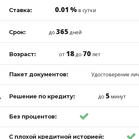
0.01
%
Ставка:
в сутки
365
Срок:
до
дней
18
70
Возраст:
от
до
лет
Пакет документов:
Удостоверение ли
5
Решение по кредиту:
до
минут
Без процентов:
С плохой кредитной историей: