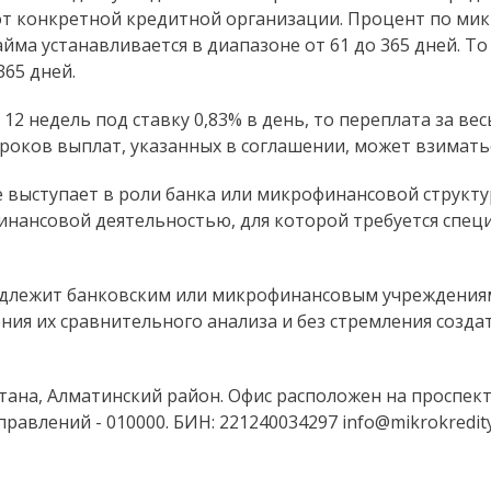
от конкретной кредитной организации. Процент по мик
займа устанавливается в диапазоне от 61 до 365 дней. 
365 дней.
12 недель под ставку 0,83% в день, то переплата за вес
 сроков выплат, указанных в соглашении, может взимать
выступает в роли банка или микрофинансовой структур
инансовой деятельностью, для которой требуется спец
ринадлежит банковским или микрофинансовым учреждения
ения их сравнительного анализа и без стремления созд
ана, Алматинский район. Офис расположен на проспекте
равлений - 010000. БИН: 221240034297
info@mikrokredity