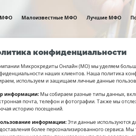
 МФО
Малоизвестные МФО
Лучшие МФО
П
олитика конфиденциальности
омпании Микрокредиты Онлайн (МО) мы уделяем боль
фиденциальности наших клиентов. Наша политика конф
ираем, используем и защищаем личные данные пользов
р информации:
Мы собираем разные типы данных, вклю
ктронная почта, телефон и фотографии. Также мы отсле
ючая историю посещений.
ользование информации:
Эти данные используются дл
доставления более персонализированного сервиса. М