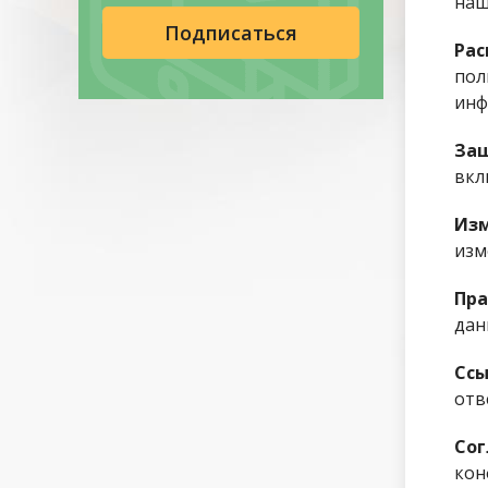
наш
Рас
пол
инф
Защ
вкл
Изм
изм
Пра
дан
Ссы
отв
Сог
кон