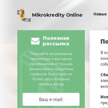
Новые
Mikrokredity Online
Полезная
П
рассылка
В к
Получайте экслюзивные
кон
промокоды и выгодные
соб
предложения от лучших
финансовых и кредитных
сервисов. Без спама, не
Сбо
более двух полезных
эле
писем в месяц
вкл
Исп
пре